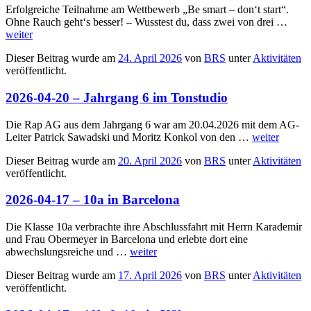
Erfolgreiche Teilnahme am Wettbewerb „Be smart – don‘t start“.
Ohne Rauch geht‘s besser! – Wusstest du, dass zwei von drei …
weiter
Dieser Beitrag wurde am
24. April 2026
von
BRS
unter
Aktivitäten
veröffentlicht.
2026-04-20 – Jahrgang 6 im Tonstudio
Die Rap AG aus dem Jahrgang 6 war am 20.04.2026 mit dem AG-
Leiter Patrick Sawadski und Moritz Konkol von den …
weiter
Dieser Beitrag wurde am
20. April 2026
von
BRS
unter
Aktivitäten
veröffentlicht.
2026-04-17 – 10a in Barcelona
Die Klasse 10a verbrachte ihre Abschlussfahrt mit Herrn Karademir
und Frau Obermeyer in Barcelona und erlebte dort eine
abwechslungsreiche und …
weiter
Dieser Beitrag wurde am
17. April 2026
von
BRS
unter
Aktivitäten
veröffentlicht.