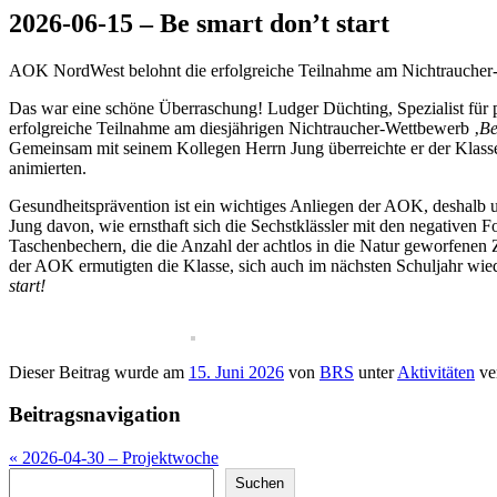
2026-06-15 – Be smart don’t start
AOK NordWest belohnt die erfolgreiche Teilnahme am Nichtraucher-
Das war eine schöne Überraschung! Ludger Düchting, Spezialist für 
erfolgreiche Teilnahme am diesjährigen Nichtraucher-Wettbewerb ‚
Be
Gemeinsam mit seinem Kollegen Herrn Jung überreichte er der Klass
animierten.
Gesundheitsprävention ist ein wichtiges Anliegen der AOK, deshalb u
Jung davon, wie ernsthaft sich die Sechstklässler mit den negativen
Taschenbechern, die die Anzahl der achtlos in die Natur geworfenen 
der AOK ermutigten die Klasse, sich auch im nächsten Schuljahr w
start!
Dieser Beitrag wurde am
15. Juni 2026
von
BRS
unter
Aktivitäten
ver
Beitragsnavigation
«
2026-04-30 – Projektwoche
Suchen
Suchen