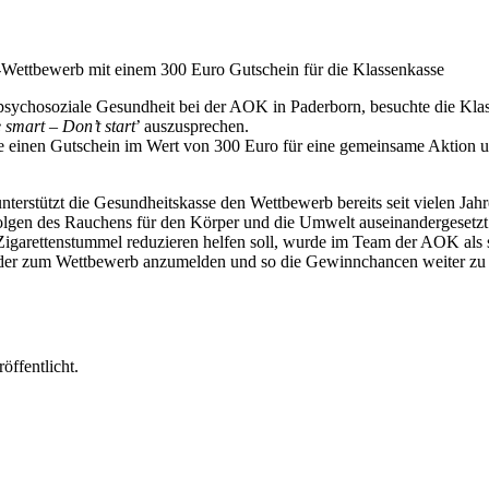
Wettbewerb mit einem 300 Euro Gutschein für die Klassenkasse
psychosoziale Gesundheit bei der AOK in Paderborn, besuchte die Kla
 smart – Don’t start
’ auszusprechen.
e einen Gutschein im Wert von 300 Euro für eine gemeinsame Aktion u
nterstützt die Gesundheitskasse den Wettbewerb bereits seit vielen Jah
 Folgen des Rauchens für den Körper und die Umwelt auseinandergesetz
Zigarettenstummel reduzieren helfen soll, wurde im Team der AOK als s
ieder zum Wettbewerb anzumelden und so die Gewinnchancen weiter zu
öffentlicht.