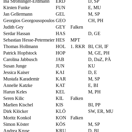
Ina Ströhlinger-Erdmann
ERD
D, SP
Kirsten Funke
FUN
E, MU
Jan Gellermann
GEL
M, SP
Georgios Georgousopoulos
GEO
CH, PH
Judith Gey
GEY
Falken
Serdar Hassan
HAS
D, GE
Sebastian Hesse-Petermeier
HES
MPT
Thomas Hollmann
HOL
1. RKR
BI, CH, IF
Patrick Hopfstock
HOP
M, GE, PH
Carolina Jabbusch
JAB
D, DaZ, PÄ
Susan Junge
JUN
KU
Jessica Kaiser
KAI
D, E
Mustafa Karademir
KAR
M, SP
Annelie Katzke
KAT
E, BI
Harun Keles
KEL
M, PH
Seren Kilic
KIL
Falken
Marlien Kischel
KIS
BI, PP
Dirk Klöcker
KLÖ
SW, ER, MU
Moritz Konkol
KON
Falken
Simon Köster
KÖS
M, SP
Andrea Kruse
KRU
D, BI