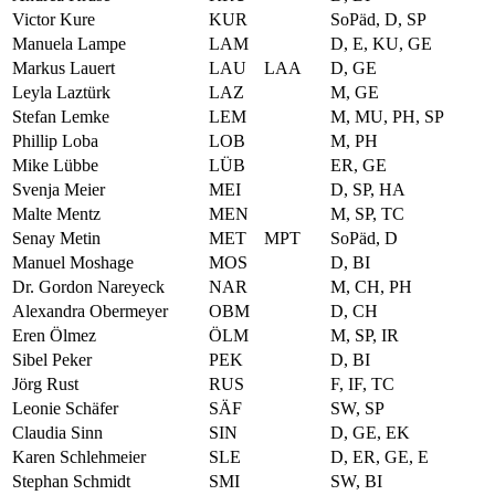
Victor Kure
KUR
SoPäd, D, SP
Manuela Lampe
LAM
D, E, KU, GE
Markus Lauert
LAU
LAA
D, GE
Leyla Laztürk
LAZ
M, GE
Stefan Lemke
LEM
M, MU, PH, SP
Phillip Loba
LOB
M, PH
Mike Lübbe
LÜB
ER, GE
Svenja Meier
MEI
D, SP, HA
Malte Mentz
MEN
M, SP, TC
Senay Metin
MET
MPT
SoPäd, D
Manuel Moshage
MOS
D, BI
Dr. Gordon Nareyeck
NAR
M, CH, PH
Alexandra Obermeyer
OBM
D, CH
Eren Ölmez
ÖLM
M, SP, IR
Sibel Peker
PEK
D, BI
Jörg Rust
RUS
F, IF, TC
Leonie Schäfer
SÄF
SW, SP
Claudia Sinn
SIN
D, GE, EK
Karen Schlehmeier
SLE
D, ER, GE, E
Stephan Schmidt
SMI
SW, BI