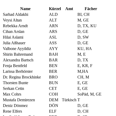
Name
Kürzel
Amt
Fächer
Sarhad Aldakhi
ALD
BI, CH
Veysi Altan
ALT
M, GE
Rebekka Arndt
ARN
D, TX, KU
Cihan Arslan
ARS
D, GE
Hilai Aslami
ASL
D, SW
Julia Aßhauer
ASS
D, GE
Valbone Ayyildiz
AYY
KU, HA
Shirin Bahremand
BAH
M, E
Alexandra Bartsch
BAR
D, TX
Fenja Bentfeld
BEN
E, KR, F
Larissa Berhörster
BER
M,HA
Dr. Regina Brockhinke
BRO
CH, M
Thorsten Bunte
BUN
E, GE
Serkan Cetin
CET
E, GE
Max Cohrs
COH
SoPäd, M, GE
Mustafa Demirezen
DEM
Türkisch
T
Deniz Dönmez
DÖN
D, GE
Rene Elfers
ELF
D, CH