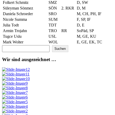
Folkert Schmitz
SMZ
D, SW
Süleyman Sönmez
SÖN
2. RKR
D, M
Daniela Schroeder
SRO
M, CH, PH, IF
Nicole Summa
SUM
F, SP, IF
Julia Todt
TDT
D, E
Armin Trojahn
TRO
RR
SoPäd, SP
Tugce Uslu
USL
M, GE, KU
Mark Wolter
WOL
E, GE, EK, TC
Suchen
Suchen
Wir sind ausgezeichnet …