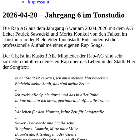
Impressum
2026-04-20 – Jahrgang 6 im Tonstudio
Die Rap AG aus dem Jahrgang 6 war am 20.04.2026 mit dem AG-
Leiter Patrick Sawadski und Moritz Konkol von den Falken im
Tonstudio in der Bielefelder Innenstadt. Entstanden ist die
professionelle Aufnahme eines eigenen Rap-Songs.
Der Gig ist im Kasten! Alle Mitglieder der Rap-AG sind sehr
zufrieden mit ihrem neuesten Rap über das Leben in der Stadt. Hier
der Songtext:
In der Stadt ist es krass, ich muss meinen Mut beweisen.
Bielefeld meine Stadt, das sind meine Zeilen.
…
Ich zocke alle Spiele durch und das in aller Ruhe.
In Fortnite bin ich krass, gewinne und öffne alle Truhen.
…
Wir leben für den Moment, keine Zeit für Langeweile.
…
Sieker, Brackwede und Schildische.
Stieghorst, Ummeln, Mitte oder Milse.
Baumheide, Altenhagen oder Quelle.
Das sind unsere Stadtteile, auch die Senne.